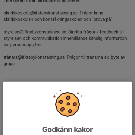
intresseanmälan till klubbens aktiviteter
skridskoskola@ifktabykonstakning.se: Frågor kring
skridskoskolan och konståkningsskolan och "prova på"
styrelse@ifktabykonstakning.se: Direkta frågor / feedback till
styrelsen och kommunikation innehållande känslig information
ex. personuppgifter
tränare@ifktabykonstakning.se: Frågor till tränarna ex. byte av
grupp.
FAKTURAADRESS
IFK Täby KK
Åva Skolgränd 2-6
183 34 TÄBY
MEJLA PDF-FAKTUROR TILL
ekonomi@ifktabykonstakning.se
Godkänn kakor