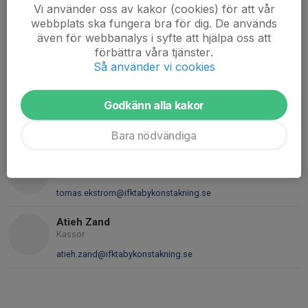
ORG. NUMMER
Vi använder oss av kakor (cookies) för att vår
802442-7869
webbplats ska fungera bra för dig. De används
även för webbanalys i syfte att hjälpa oss att
BANKGIRO
förbättra våra tjänster.
5692-3048
Så använder vi cookies
SWISH-NUMMER
123 668 7453
Godkänn alla kakor
Bara nödvändiga
Kontaktpersoner
Tomas Ekström
Ordförande
tomas.ekstrom@ifktabykonstakning.se
Atieh Zand
Kassor
atieh.zand@ifktabykonstakning.se