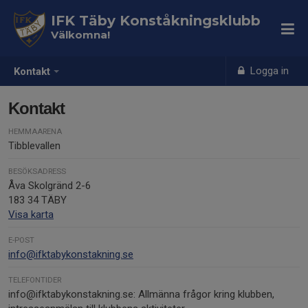
IFK Täby Konståkningsklubb
Välkomna!
Logga in
Kontakt
Kontakt
HEMMAARENA
Tibblevallen
BESÖKSADRESS
Åva Skolgränd 2-6
183 34 TÄBY
Visa karta
E-POST
info@ifktabykonstakning.se
TELEFONTIDER
info@ifktabykonstakning.se: Allmänna frågor kring klubben,