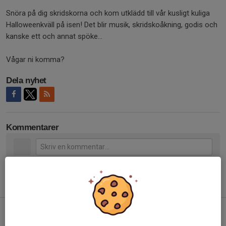
Snöra på dig skridskorna och kom utklädd till vår kusligt kuliga
Halloweenkväll på isen! Det blir musik, skridskoåkning, godis och
kanske ett och annat spöke…
Vågar ni komma?
Dela nyhet
Kommentarer
Tidigare nyheter
Skridskoskola eftersäsong
17 apr, 08:50
0