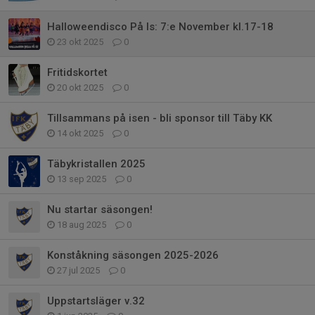
Halloweendisco På Is: 7:e November kl.17-18
23 okt 2025
0
Fritidskortet
20 okt 2025
0
Tillsammans på isen - bli sponsor till Täby KK
14 okt 2025
0
Täbykristallen 2025
13 sep 2025
0
Nu startar säsongen!
18 aug 2025
0
Konståkning säsongen 2025-2026
27 jul 2025
0
Uppstartsläger v.32