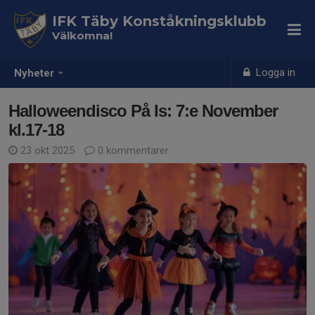
IFK Täby Konståkningsklubb
Välkomna!
Logga in
Nyheter
Halloweendisco På Is: 7:e November
kl.17-18
23 okt 2025
0 kommentarer