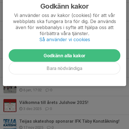
Godkänn kakor
Välkomna till årets vårshow! Cirkus på is!
Vi använder oss av kakor (cookies) för att vår
13 apr, 19:15
0
webbplats ska fungera bra för dig. De används
även för webbanalys i syfte att hjälpa oss att
Inställd träning under påsk!
förbättra våra tjänster.
30 mar, 21:47
0
Så använder vi cookies
Årsmöte 2026, 17 mars kl 19:00 Spegelsalen Tibble ishall
12 feb, 19:34
0
Godkänn alla kakor
Täbystjärnan 2026 - Ingen ordinarie träning i helgen
Bara nödvändiga
21 jan, 19:28
0
Ny termin för skridskoskolan!
6 jan, 17:02
0
Välkomna till årets Julshow 2025!
3 dec 2025
0
Teijas skateshop sponsrar IFK Täby Konståkning!
17 nov 2025
0