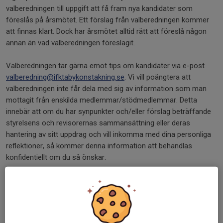
valberedningen till uppgift att få fram nya kandidater som
föreslås på årsmötet. Ett förslag från valberedningen kommer
att finnas klart. Dock har årsmötet alltid rätt att föreslå någon
annan än vad valberedningen föreslagit.
Valberedningen tar gärna emot tips om kandidater via e-post
valberedning@ifktabykonstakning.se
. Vi vill poängtera att
valberedningen inte får dela med sig av information som man
mottagit från enskilda medlemmar/stödmedlemmar. Detta
innebär att om du har synpunkter och/eller förslag beträffande
styrelsens och revisorernas sammansättning eller deras
hantering av sitt uppdrag och vill inkomma med dina personliga
reflektioner, så kommer denna information att behandlas
konfidentiellt om du så önskar.
Varför bör jag som medlem/stödmedlem komma på årsmötet?
En förening kan endast verka om den har en styrelse. Om vi
inte får alla delaktiga i vad föreningen gör riskerar vi att så