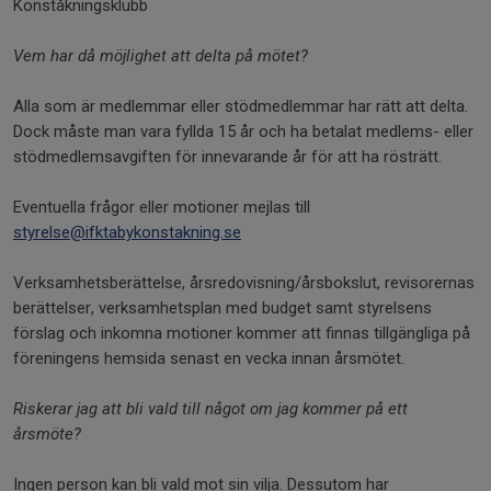
Konståkningsklubb
Vem har då möjlighet att delta på mötet?
Alla som är medlemmar eller stödmedlemmar har rätt att delta.
Dock måste man vara fyllda 15 år och ha betalat medlems- eller
stödmedlemsavgiften för innevarande år för att ha rösträtt.
Eventuella frågor eller motioner mejlas till
styrelse@ifktabykonstakning.se
Verksamhetsberättelse, årsredovisning/årsbokslut, revisorernas
berättelser, verksamhetsplan med budget samt styrelsens
förslag och inkomna motioner kommer att finnas tillgängliga på
föreningens hemsida senast en vecka innan årsmötet.
Riskerar jag att bli vald till något om jag kommer på ett
årsmöte?
Ingen person kan bli vald mot sin vilja. Dessutom har