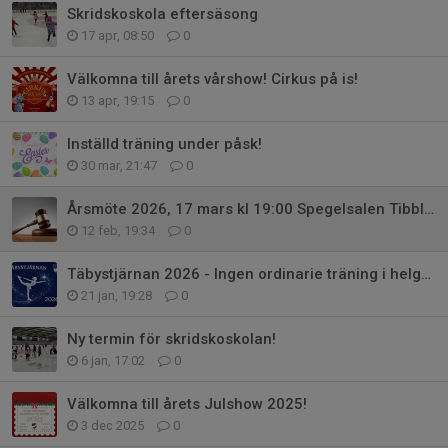
Skridskoskola eftersäsong
17 apr, 08:50
0
Välkomna till årets vårshow! Cirkus på is!
13 apr, 19:15
0
Inställd träning under påsk!
30 mar, 21:47
0
Årsmöte 2026, 17 mars kl 19:00 Spegelsalen Tibble ishall
12 feb, 19:34
0
Täbystjärnan 2026 - Ingen ordinarie träning i helgen
21 jan, 19:28
0
Ny termin för skridskoskolan!
6 jan, 17:02
0
Välkomna till årets Julshow 2025!
3 dec 2025
0