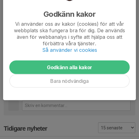
småningom inte finnas till. Det är av yttersta vikt att vi som
medlemmar/stödmedlemmar är med och är delaktiga i vad
Godkänn kakor
föreningen gör. Med de orden vill vi att så många som
möjligt kommer på vårt årsmöte.
Vi använder oss av kakor (cookies) för att vår
webbplats ska fungera bra för dig. De används
även för webbanalys i syfte att hjälpa oss att
Vid frågor, kontakta gärna
styrelse@ifktabykonstakning.se
förbättra våra tjänster.
Så använder vi cookies
IFK Täby Konståkningsklubb
Dela nyhet
Godkänn alla kakor
Bara nödvändiga
Kommentarer
Tidigare nyheter