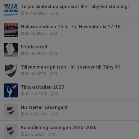
Teijas skateshop sponsrar IFK Täby Konståkning!
17 nov 2025
0
Halloweendisco På Is: 7:e November kl.17-18
23 okt 2025
0
Fritidskortet
20 okt 2025
0
Tillsammans på isen - bli sponsor till Täby KK
14 okt 2025
0
Täbykristallen 2025
13 sep 2025
0
Nu startar säsongen!
18 aug 2025
0
Konståkning säsongen 2025-2026
27 jul 2025
0