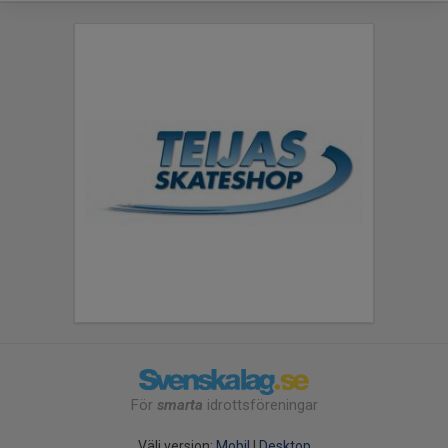
För
smarta
idrottsföreningar
Välj version:
Mobil
|
Desktop