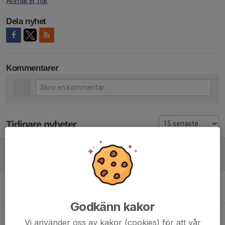
Anmäl er här
Dela nyhet
Kommentarer
Tidigare nyheter
Skridskoskola eftersäsong
17 apr, 08:50
0
Välkomna till årets vårshow! Cirkus på is!
13 apr, 19:15
0
Godkänn kakor
Inställd träning under påsk!
Vi använder oss av kakor (cookies) för att vår