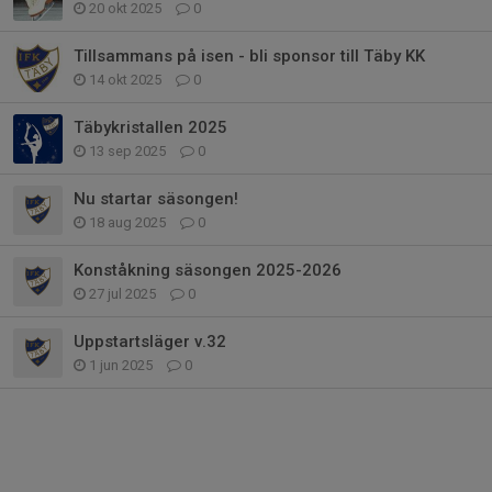
20 okt 2025
0
Tillsammans på isen - bli sponsor till Täby KK
14 okt 2025
0
Täbykristallen 2025
13 sep 2025
0
Nu startar säsongen!
18 aug 2025
0
Konståkning säsongen 2025-2026
27 jul 2025
0
Uppstartsläger v.32
1 jun 2025
0