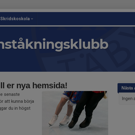
Skridskoskola
nståkningsklubb
l er nya hemsida!
Nästa a
de senaste
Ingen 
r att kunna börja
gar du in högst