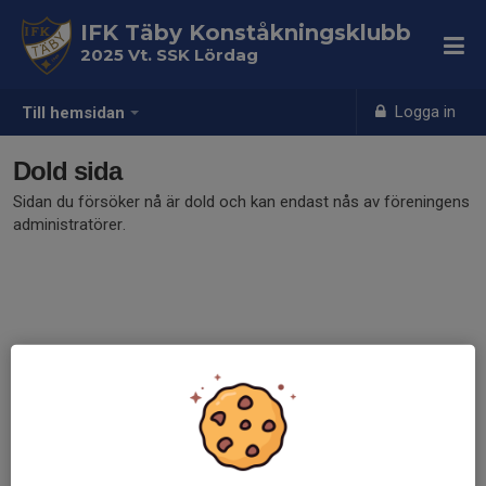
IFK Täby Konståkningsklubb
2025 Vt. SSK Lördag
Logga in
Till hemsidan
Dold sida
Sidan du försöker nå är dold och kan endast nås av föreningens
administratörer.