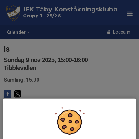
IFK Täby Konståkningsklubb
Grupp 1 - 25/26
Logga in
Kalender
Is
Söndag 9 nov 2025, 15:00-16:00
Tibblevallen
Samling: 15:00