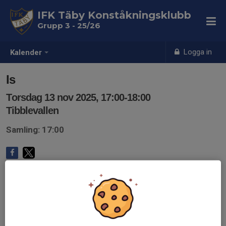
IFK Täby Konståkningsklubb
Grupp 3 - 25/26
Logga in
Kalender
Is
Torsdag 13 nov 2025, 17:00-18:00
Tibblevallen
Samling: 17:00