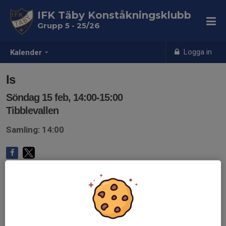
IFK Täby Konståkningsklubb
Grupp 5 - 25/26
Logga in
Kalender
Is
Söndag 15 feb, 14:00-15:00
Tibblevallen
Samling: 14:00