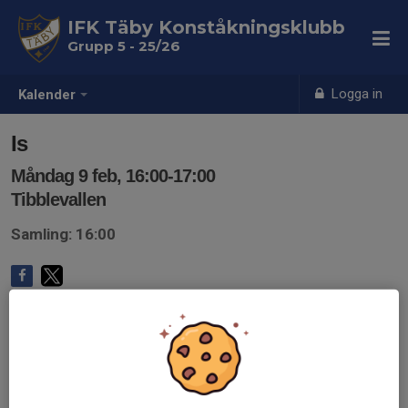
IFK Täby Konståkningsklubb
Grupp 5 - 25/26
Logga in
Kalender
Is
Måndag 9 feb, 16:00-17:00
Tibblevallen
Samling: 16:00