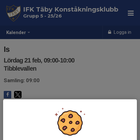
IFK Täby Konståkningsklubb
Grupp 5 - 25/26
Logga in
Kalender
Is
Lördag 21 feb, 09:00-10:00
Tibblevallen
Samling: 09:00