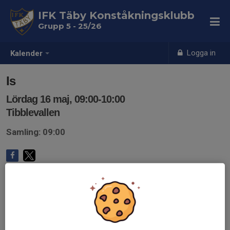
IFK Täby Konståkningsklubb
Grupp 5 - 25/26
Logga in
Kalender
Is
Lördag 16 maj, 09:00-10:00
Tibblevallen
Samling: 09:00