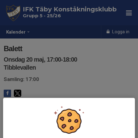
IFK Täby Konståkningsklubb
Grupp 5 - 25/26
Logga in
Kalender
Balett
Onsdag 20 maj, 17:00-18:00
Tibblevallen
Samling: 17:00