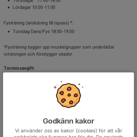
Torsdagar 17:00-18.00
Lördagar 10:00-11:00
Fysträning (anslutning till ispass) *:
Torsdag Dans/Fys 18:00-19:00
*Fysträning bygger upp muskelgrupper som underlättar
isträningen och förebygger skador.
Terminsavgift
:
3900 SEK + medlemsavgift 300 kr per år (medlemsavgiften är
obligatorisk omfattar en olycksfallsförsäkring i Folksam)
Spring 2026
KS3 (3 days a week) for skaters 10 years or older with start in
week 2.
Godkänn kakor
Preliminary Training days
Vi använder oss av kakor (cookies) för att vår
Ice-training
webbplats ska fungera bra för dig. De används