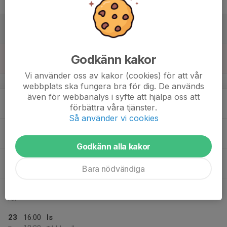
18:00
Fre
Tibblevallen
17
08:00
Is
10:00
Lör
Tibblevallen
18
15:00
Is
Godkänn kakor
16:00
Sön
Tibblevallen
Vi använder oss av kakor (cookies) för att vår
v.4
webbplats ska fungera bra för dig. De används
även för webbanalys i syfte att hjälpa oss att
19
17:00
Is och dans
förbättra våra tjänster.
19:00
Mån
Tibblevallen
Så använder vi cookies
20
Tis
Godkänn alla kakor
21
18:30
Fys och is
Bara nödvändiga
20:30
Ons
Jägholmshallen
22
Tor
23
16:00
Is