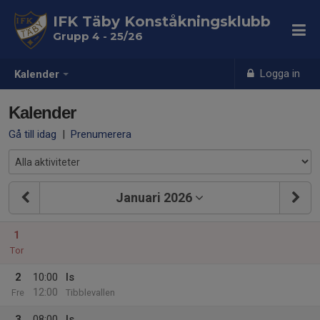
IFK Täby Konståkningsklubb
Grupp 4 - 25/26
Logga in
Kalender
Kalender
Gå till idag
|
Prenumerera
Januari 2026
1
Tor
2
10:00
Is
12:00
Fre
Tibblevallen
3
08:00
Is