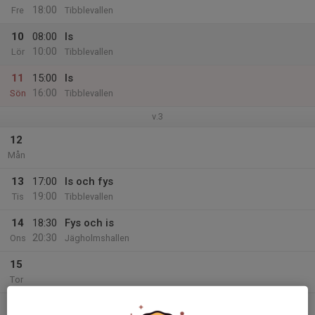
18:00
Fre
Tibblevallen
10
08:00
Is
10:00
Lör
Tibblevallen
11
15:00
Is
16:00
Sön
Tibblevallen
v.3
12
Mån
13
17:00
Is och fys
19:00
Tis
Tibblevallen
14
18:30
Fys och is
20:30
Ons
Jägholmshallen
15
Tor
16
16:00
Is